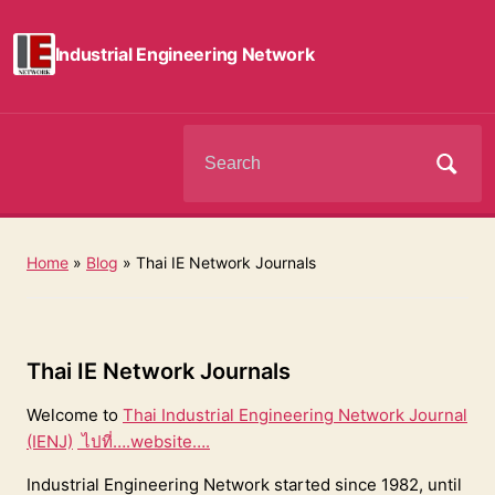
Industrial Engineering Network
Search
for:
Home
»
Blog
»
Thai IE Network Journals
Thai IE Network Journals
Welcome to
Thai Industrial Engineering Network Journal
(IENJ)
ไปที่….website….
Industrial Engineering Network started since 1982, until